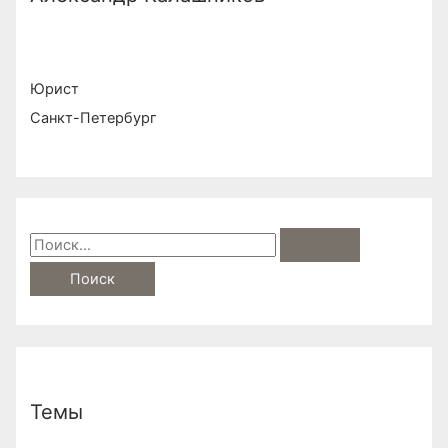
Юрист
Санкт-Петербург
S
e
a
r
c
h
Темы
f
o