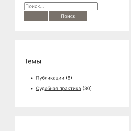
S
e
a
r
c
h
Темы
f
o
Публикации
(8)
r
Судебная практика
(30)
: