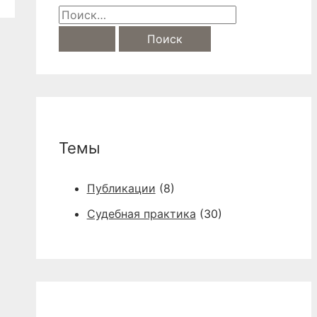
S
e
a
r
c
h
Темы
f
o
Публикации
(8)
r
Судебная практика
(30)
: